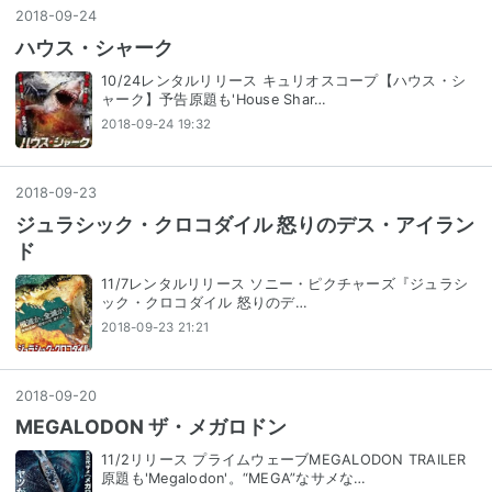
2018
-
09
-
24
ハウス・シャーク
10/24レンタルリリース キュリオスコープ【ハウス・シ
ャーク】予告原題も'House Shar…
2018-09-24 19:32
2018
-
09
-
23
ジュラシック・クロコダイル 怒りのデス・アイラン
ド
11/7レンタルリリース ソニー・ピクチャーズ『ジュラシ
ック・クロコダイル 怒りのデ…
2018-09-23 21:21
2018
-
09
-
20
MEGALODON ザ・メガロドン
11/2リリース プライムウェーブMEGALODON TRAILER
原題も'Megalodon'。“MEGA”なサメな…